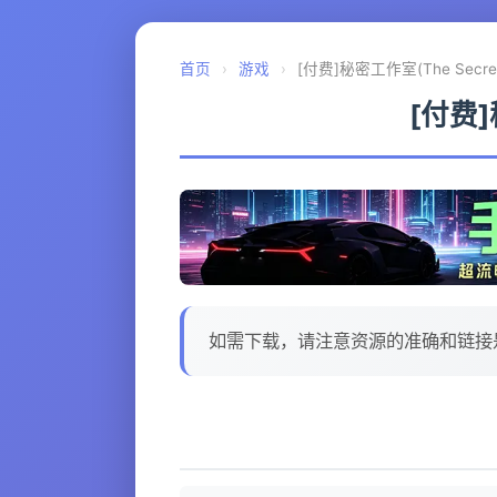
首页
›
游戏
›
[付费]秘密工作室(The Secret A
[付费]秘
如需下载，请注意资源的准确和链接