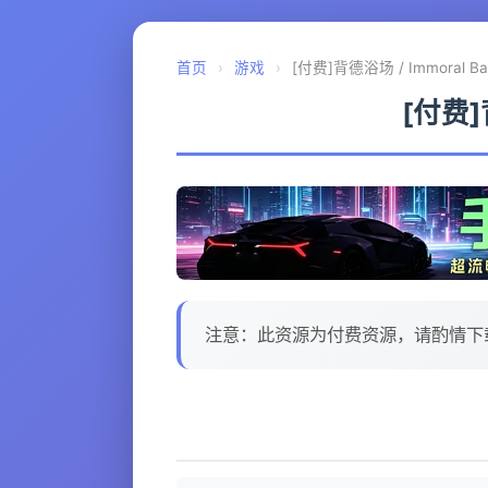
首页
›
游戏
›
[付费]背德浴场 / Immoral Bat
[付费]背
注意：此资源为付费资源，请酌情下