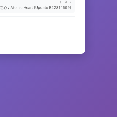
下一条 →
心 / Atomic Heart [Update B22814599]