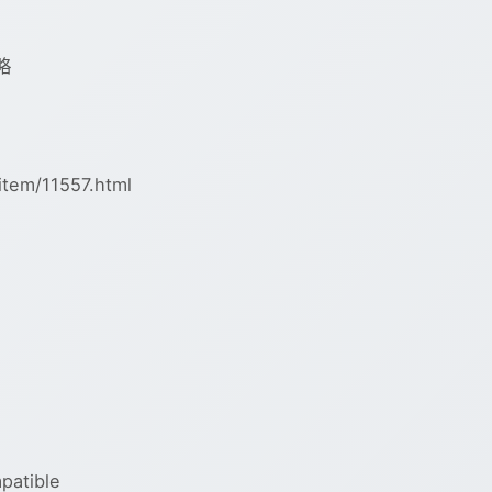
略
tem/11557.html
atible