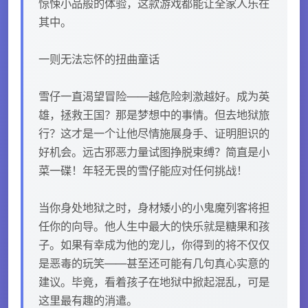
惊悚小品般的体验，这款游戏都能让全家人乐在
其中。
一则无法忘怀的扭曲童话
雪仔一直渴望冒险——越危险刺激越好。成为英
雄，拯救王国？那是梦想中的事情。但去地狱旅
行？这才是一个让他尽情施展身手、证明胆识的
好机会。远古邪恶力量试图挣脱束缚？简直是小
菜一碟！年轻无畏的雪仔能应对任何挑战！
当你身处地狱之时，身材矮小的小鬼魔列客将担
任你的向导。他人生中最大的快乐就是糖果和孩
子。如果有幸成为他的宠儿，你得到的将不仅仅
是恶毒的玩笑——甚至还可能有几句真心实意的
建议。毕竟，看着孩子在地狱中掀起混乱，可是
这里最有趣的消遣。