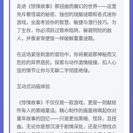
走进《惊悚故事》那扭曲而魔幻的世界——这里
充斥着怪诞的秘密、独创的烧脑谜题和各式迷你
游戏，全面考验你的智慧、敏捷与潜行技巧。为
了生存，你必须跃过致命陷阱，躲避阴险的敌
人，并像家常便饭一样破解重重谜题。
在这场紧张刺激的冒险中，你将邂逅那神秘而又
危险的异界居民。探索与动作激情碰撞，扣人心
弦的情节让你与无聊二字彻底绝缘。
互动式动画体验
《惊悚故事》不仅仅是一款游戏，更是一则献给
所有人的黑暗童话。精心制作的画面将唤起你对
童年故事的回忆——只是更加黑暗、怪异，且扭
曲。无论你是想沉浸于剧情深处，还是只想找点