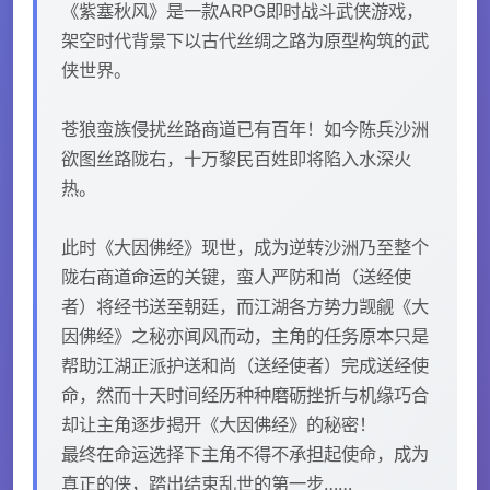
《紫塞秋风》是一款ARPG即时战斗武侠游戏，
架空时代背景下以古代丝绸之路为原型构筑的武
侠世界。
苍狼蛮族侵扰丝路商道已有百年！如今陈兵沙洲
欲图丝路陇右，十万黎民百姓即将陷入水深火
热。
此时《大因佛经》现世，成为逆转沙洲乃至整个
陇右商道命运的关键，蛮人严防和尚（送经使
者）将经书送至朝廷，而江湖各方势力觊觎《大
因佛经》之秘亦闻风而动，主角的任务原本只是
帮助江湖正派护送和尚（送经使者）完成送经使
命，然而十天时间经历种种磨砺挫折与机缘巧合
却让主角逐步揭开《大因佛经》的秘密！
最终在命运选择下主角不得不承担起使命，成为
真正的侠，踏出结束乱世的第一步……