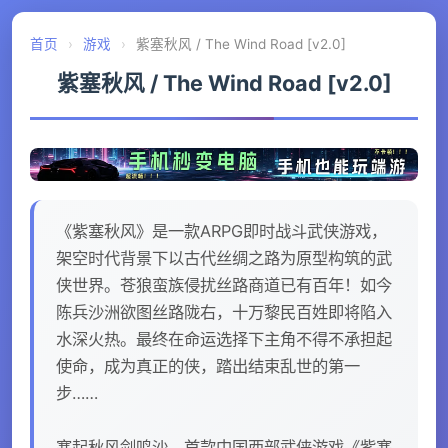
首页
›
游戏
›
紫塞秋风 / The Wind Road [v2.0]
紫塞秋风 / The Wind Road [v2.0]
《紫塞秋风》是一款ARPG即时战斗武侠游戏，
架空时代背景下以古代丝绸之路为原型构筑的武
侠世界。苍狼蛮族侵扰丝路商道已有百年！如今
陈兵沙洲欲图丝路陇右，十万黎民百姓即将陷入
水深火热。最终在命运选择下主角不得不承担起
使命，成为真正的侠，踏出结束乱世的第一
步……
塞起秋风剑鸣沙，首款中国西部武侠游戏《紫塞