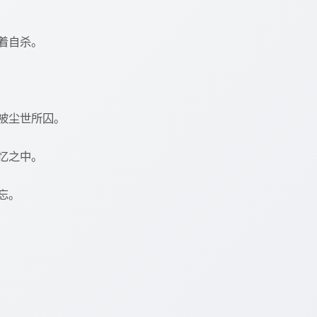
着自杀。
被尘世所囚。
忆之中。
忘。