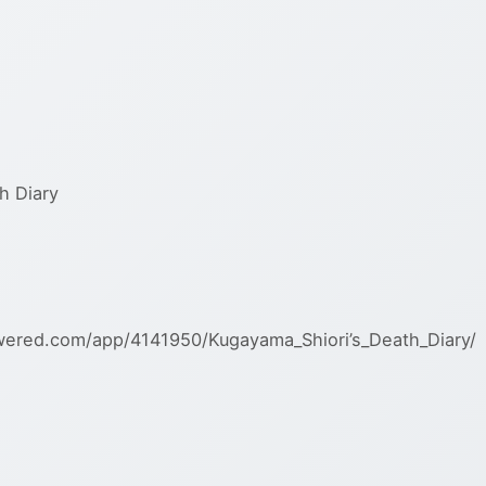
，
 Diary
ed.com/app/4141950/Kugayama_Shiori’s_Death_Diary/