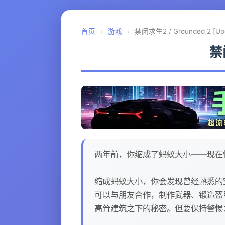
首页
›
游戏
›
禁闭求生2 / Grounded 2 [Upda
禁闭
两年前，你缩成了蚂蚁大小——现在
缩成蚂蚁大小，你会发现曾经熟悉的
可以与朋友合作，制作武器、锻造盔
高耸建筑之下的秘密。但要保持警惕