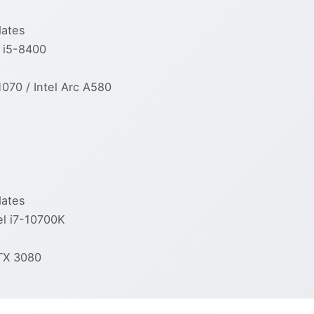
ates
 i5-8400
70 / Intel Arc A580
ates
l i7-10700K
TX 3080