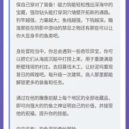
保自己穿对了装备！磁力钩能轻松拽出深海中的
宝藏，强劲钻头能打穿洞穴墙壁开拓新的通路。
钓竿越强，力量越大；鱼线越强，下钩越深。瞄
准那些在阴影中游动的禁忌之物还有那些可以让
你大显身手的鱼类吧。
身处冒险当中，你总会遇到一些奇珍异宝，你可
以把它们从海底沉船中打捞上来，用于重建满是
断壁残垣的村庄。去招募伐木工，让好泥坞重现
昔日的辉煌吧。每升级一次建筑，商人那里都能
解锁更多的装备和任务。
通过在他的雕像前献上每个地区的全部收藏品，
即可向强大的钓鱼之神证明自己的价值，并接受
他的祝福，提升你的技能。
中文名称：钓鱼哥的奇妙冒险