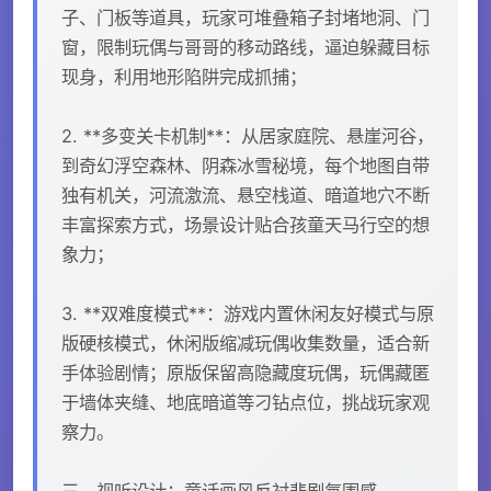
子、门板等道具，玩家可堆叠箱子封堵地洞、门
窗，限制玩偶与哥哥的移动路线，逼迫躲藏目标
现身，利用地形陷阱完成抓捕；
2. **多变关卡机制**：从居家庭院、悬崖河谷，
到奇幻浮空森林、阴森冰雪秘境，每个地图自带
独有机关，河流激流、悬空栈道、暗道地穴不断
丰富探索方式，场景设计贴合孩童天马行空的想
象力；
3. **双难度模式**：游戏内置休闲友好模式与原
版硬核模式，休闲版缩减玩偶收集数量，适合新
手体验剧情；原版保留高隐藏度玩偶，玩偶藏匿
于墙体夹缝、地底暗道等刁钻点位，挑战玩家观
察力。
三、视听设计：童话画风反衬悲剧氛围感