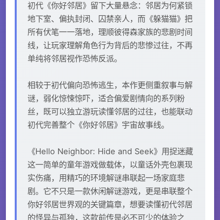
初代《你好邻居》留下大量悬念：邻居为何紧锁
地下室、偏执封闭、囚禁亲人，而《躲猫猫》把
所有伏笔一一落地，理顺彼得森家族的悲剧时间
线，让玩家理解角色行为背后的悲惨过往，不再
单纯将邻居视作恐怖反派。
相较于初代偏向恐怖逃生，本作更侧重叙事与解
谜，弱化惊悚惊吓，适合偏爱剧情向的系列粉
丝，既可以独立游玩读懂邻居的过往，也能联动
初代完善整个《你好邻居》宇宙故事线。
《Hello Neighbor: Hide and Seek》用捉迷藏
这一简单的童年游戏做载体，以童话外壳包裹现
实伤痛，用精巧的环境解谜串联起一场家庭悲
剧。它不只是一款休闲解谜游戏，更是串联整个
你好邻居世界观的关键篇章，想要读懂初代邻居
的怪异与孤独，这款前传是必不可少的体验之