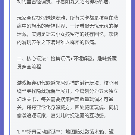
初代里古怪偏执、守着阴森大宅的神秘邻居。
玩家全程操控妹妹麦雅，所有关卡都是孩童在悲
痛中幻想出的精神世界，一场看似无忧无虑的捉
迷藏，实则是逝去小女孩留存的残存回忆，欢快
的游玩表象之下满是难以释怀的伤痛。
二、核心玩法：搜集玩偶+环境解谜，趣味躲藏
贯穿全流程
游戏摒弃初代躲避邻居追捕的潜行玩法，核心围
绕**寻找隐藏玩偶**展开，全篇划分为五大独立
幻想关卡，每关需要搜集固定数量玩偶才可通
关，哥哥亚伦化身躲藏方，四处藏匿玩偶、伺机
偷袭追逐玩家，复刻儿时捉迷藏的互动感。
1. **场景互动解谜**：地图随处散落木箱、罐