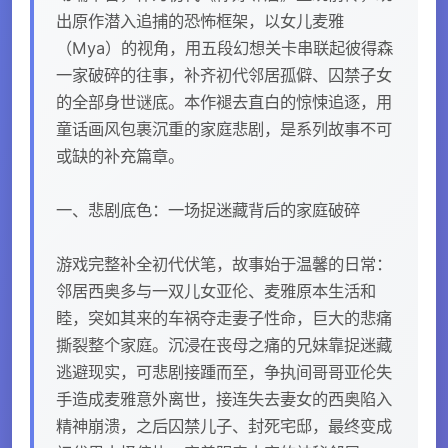
出原作潜入追捕的恐怖框架，以女儿麦雅
（Mya）的视角，用五段幻想关卡串联起彼得森
一家破碎的往事，补齐初代邻居孤僻、囚禁子女
的全部身世谜底。本作褪去直白的惊悚追逐，用
童话画风包裹沉重的家庭悲剧，是系列故事不可
或缺的补充篇章。
一、悲剧底色：一场捉迷藏背后的家庭破碎
游戏完整补全初代伏笔，故事始于温馨的日常：
邻居西奥多与一双儿女亚伦、麦雅原本生活和
睦，突如其来的车祸夺走妻子性命，巨大的悲痛
撕裂整个家庭。沉浸在丧母之痛的兄妹靠捉迷藏
逃避现实，可悲剧接踵而至，争执间哥哥亚伦失
手造成麦雅意外离世，接连失去妻女的西奥陷入
精神崩溃，之后囚禁儿子、封死宅邸，最终变成