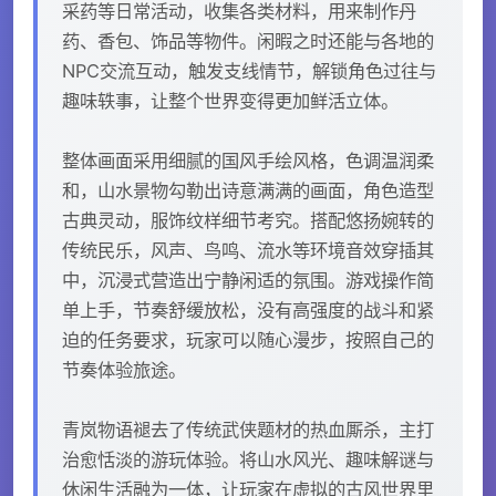
采药等日常活动，收集各类材料，用来制作丹
药、香包、饰品等物件。闲暇之时还能与各地的
NPC交流互动，触发支线情节，解锁角色过往与
趣味轶事，让整个世界变得更加鲜活立体。
整体画面采用细腻的国风手绘风格，色调温润柔
和，山水景物勾勒出诗意满满的画面，角色造型
古典灵动，服饰纹样细节考究。搭配悠扬婉转的
传统民乐，风声、鸟鸣、流水等环境音效穿插其
中，沉浸式营造出宁静闲适的氛围。游戏操作简
单上手，节奏舒缓放松，没有高强度的战斗和紧
迫的任务要求，玩家可以随心漫步，按照自己的
节奏体验旅途。
青岚物语褪去了传统武侠题材的热血厮杀，主打
治愈恬淡的游玩体验。将山水风光、趣味解谜与
休闲生活融为一体，让玩家在虚拟的古风世界里