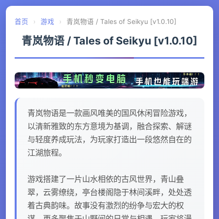
首页
›
游戏
›
青岚物语 / Tales of Seikyu [v1.0.10]
青岚物语 / Tales of Seikyu [v1.0.10]
青岚物语是一款画风唯美的国风休闲冒险游戏，
以清新雅致的东方意境为基调，融合探索、解谜
与轻度养成玩法，为玩家打造出一段悠然自在的
江湖旅程。
游戏搭建了一片山水相依的古风世界，青山叠
翠，云雾缭绕，亭台楼阁隐于林间溪畔，处处透
着古典韵味。故事没有激烈的纷争与宏大的权
谋，更多聚焦于山野间的日常与相遇。玩家将漫