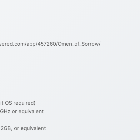
ered.com/app/457260/Omen_of_Sorrow/
t OS required)
GHz or equivalent
2GB, or equivalent