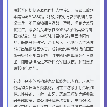
暗影军团机制还原原作标志性设定，玩家击败副
本魔物与BOSS后，能够提取对方影子收编为暗
影士兵，不同魔物拥有近战、远程、坦克等差异
化定位，暗影精英与原作BOSS影子还具备专属
强力技能。战斗中可随时召唤暗影军团协同作
战，既能分担伤害、合围敌人，也能配合主角技
能打出连锁范围伤害，成群暗影席卷战场的画面
带来极强的割草爽感。收集的暗影单位会存入图
鉴，随着剧情推进不断扩充军团规模，解锁更多
暗影强化功能。
养成与副本体系构建完整长线游玩内容。玩家讨
伐魔物会掉落各类素材，可在工坊亲手打造原作
标志性装备，卡萨卡毒牙、恶魔王短剑等经典武
器全部收录，装备划分多档稀有度，支持强化、
镶嵌词条与套装搭配，成套装备会激活强力专属