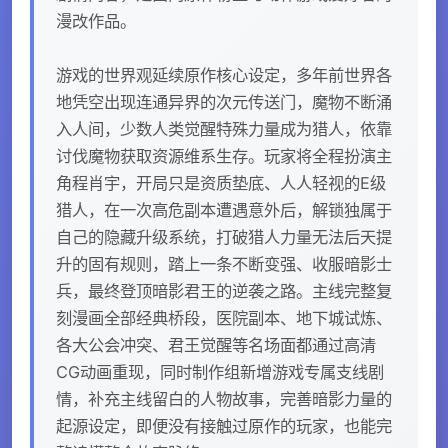
漫改作品。
游戏的世界观延续原作核心设定，多年前世界各
地凭空出现连通异界的次元传送门，魔物不断涌
入人间，少数人类觉醒特殊力量成为猎人，依靠
讨伐魔物获取资源维系生存。玩家将全程扮演主
角程肖宇，开局只是资质垫底、人人轻视的E级
猎人，在一次高危副本遭遇意外后，解锁独属于
自己的隐藏升级系统，打破猎人力量无法后天提
升的固有规则，踏上一条不断变强、收服暗影士
兵，最终登顶暗影君王的逆袭之路。主线完整复
刻漫画全部经典桥段，医院副本、地下城试炼、
各大公会冲突、君王觉醒等名场面都通过高清
CG动画重现，同时制作组新增游戏专属支线剧
情，补充主线留白的人物故事，完善暗影力量的
起源设定，即便没有接触过原作的玩家，也能完