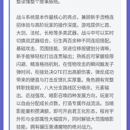
整读懂整个故事脉络。
战斗系统是本作最核心的亮点，兼顾新手流畅连
招体验与高阶玩家的操作深度。游戏提供匕首、
大剑、法杖、长枪等多类武器，战斗中可以实时
切换双武器组合，衍生两百余种不同连招搭配。
基础攻击、范围技能、突进位移按键划分清晰，
新手能够轻松打出连贯输出；熟练后可掌握极限
闪避、精准格挡机制，在怪物攻击的瞬间触发子
弹时间，衔接处决QTE打出高额伤害，弹反成功
带来的硬直与打击反馈扎实厚重。角色拥有完整
转职技能树，八大分支路线区分暗杀、元素输
出、近战强攻、暗影召唤四种发展方向，玩家可
以自由分配成长点数，打造专属作战流派。当暗
影能量积攒满额，即可开启君王化形态，程肖宇
外形与全部属性大幅提升，同时解锁大范围暗影
技能，拥有碾压普通魔物的绝对战力。