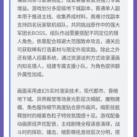
增益。游戏划分多层级地下城副本，普通单人副
本用于推进主线、收集养成材料，高难讨伐副本
支持四名玩家联机组队，共同挑战原作中的强大
军团长BOSS，组队作战需要搭配不同定位的猎
人角色，依靠配合规避大范围致命攻击，通关后
可获取稀有打造素材与限定外观奖励。除此之外
还有猎人招募系统，通过资源谈判方式收录漫画
内知名猎人，组建专属支援小队，为角色提供额
外属性加成。
画面采用虚幻5实时渲染技术，现代都市、昏暗
地下城、异界殿堂等场景光影层次细腻，魔物建
模、角色服饰细节高度贴合原作画风，暗影技能
释放时的暗紫色粒子特效氛围感十足。游戏配备
动画原班声优配音，主线剧情全程语音演绎，战
斗时的挥砍、撞击、暗影嘶吼音效层次分明，搭