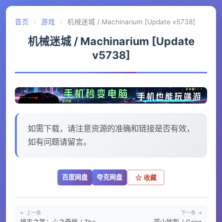
首页
›
游戏
›
机械迷城 / Machinarium [Update v5738]
机械迷城 / Machinarium [Update
v5738]
如需下载，请注意资源的准确和链接是否有效，
如有问题请留言。
百度网盘
夸克网盘
☆ 收藏
← 上一条
下一条 →
神来之笔：心之奇旅 / The
孤山独影 / Cairn