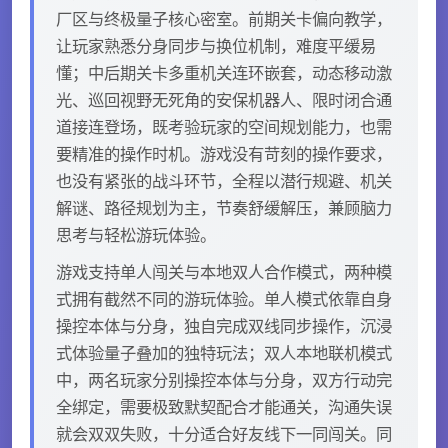
厂区与终极量子核心密室。前期关卡偏向教学，
让玩家熟悉分身同步与换位机制，难度平缓易
懂；中后期关卡多重机关连环嵌套，动态移动激
光、巡回视野无死角的安保机器人、限时闭合通
道接连登场，既考验玩家的空间规划能力，也需
要精准的操作时机。游戏没有苛刻的操作要求，
也没有紧张的战斗环节，全程以潜行规避、机关
解谜、路径规划为主，节奏舒缓解压，兼顾脑力
思考与轻松游玩体验。
游戏支持单人闯关与本地双人合作模式，两种模
式拥有截然不同的游玩体验。单人模式依靠自身
操控本体与分身，独自完成双线同步操作，沉浸
式体验量子叠加的独特玩法；双人本地联机模式
中，两名玩家分别操控本体与分身，双方行动完
全绑定，需要极致默契配合才能通关，沟通失误
就会双双失败，十分适合好友线下一同闯关。同