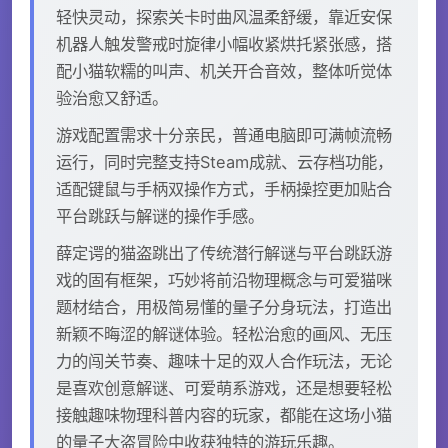
轻快灵动，探索关卡时曲风温柔舒缓，靠近安保
机器人触发警戒时旋律小幅收紧烘托紧张感，搭
配小猫软糯的叫声、机关开合音效，整体听觉体
验治愈又舒适。
游戏配置需求十分亲民，普通电脑即可满帧流畅
运行，同时完整支持Steam成就、云存档功能，
适配键鼠与手柄双操作方式，手柄操控更加贴合
平台跳跃与解谜的操作手感。
薛定谔的猫盗跳出了传统潜行解谜与平台跳跃游
戏的固有框架，巧妙将前沿物理概念与可爱猫咪
题材结合，用极简易懂的量子分身玩法，打造出
新颖不晦涩的解谜体验。轻松治愈的画风、无压
力的闯关节奏、趣味十足的双人合作玩法，无论
是喜欢创意解谜、可爱萌系游戏，还是想要轻松
接触趣味物理科普内容的玩家，都能在这场小猫
的量子大盗冒险中收获独特的游玩乐趣。