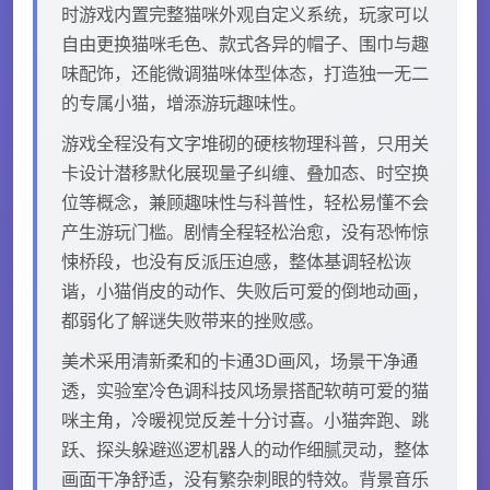
时游戏内置完整猫咪外观自定义系统，玩家可以
自由更换猫咪毛色、款式各异的帽子、围巾与趣
味配饰，还能微调猫咪体型体态，打造独一无二
的专属小猫，增添游玩趣味性。
游戏全程没有文字堆砌的硬核物理科普，只用关
卡设计潜移默化展现量子纠缠、叠加态、时空换
位等概念，兼顾趣味性与科普性，轻松易懂不会
产生游玩门槛。剧情全程轻松治愈，没有恐怖惊
悚桥段，也没有反派压迫感，整体基调轻松诙
谐，小猫俏皮的动作、失败后可爱的倒地动画，
都弱化了解谜失败带来的挫败感。
美术采用清新柔和的卡通3D画风，场景干净通
透，实验室冷色调科技风场景搭配软萌可爱的猫
咪主角，冷暖视觉反差十分讨喜。小猫奔跑、跳
跃、探头躲避巡逻机器人的动作细腻灵动，整体
画面干净舒适，没有繁杂刺眼的特效。背景音乐