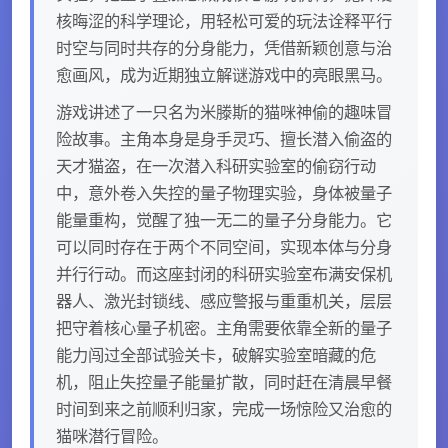
核晦涩的科学理论，用轻松可爱的玩法诠释平行
时空与同时共存的分身能力，凭借新颖创意与治
愈画风，成为近期独立解谜游戏中的亮眼黑马。
游戏讲述了一只名为米滕斯的猫咪神偷的趣味冒
险故事。主角本身是身手灵巧、擅长潜入偷盗的
天才猫盗，在一次潜入科研实验室的偷窃行动
中，意外卷入失控的量子物理实验，身体被量子
能量重构，觉醒了独一无二的量子分身能力。它
可以同时存在于两个不同空间，实现本体与分身
并行行动。而这座封闭的科研实验室布满安保机
器人、激光封锁线、感应警报与重重机关，层层
把守着核心量子机密。主角需要依靠全新的量子
能力闯过全部试验关卡，破解实验室暗藏的危
机，阻止失控量子能量扩散，同时赶在清晨早餐
时间到来之前顺利归家，完成一场惊险又治愈的
猫咪潜行冒险。