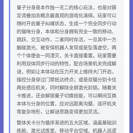
量子分身是本作独一无二的核心玩法，也是对薛
定谔叠加态概念最直观的游戏化演绎。玩家可以
随时开启量子纠缠状态，生成一个完全同步行动
的猫咪分身，本体和分身拥有完全一致的移动、
跳跃、交互动作，二者同时存活，一旦其中一方
触碰激光、被安保机器人发现或是坠落虚空，两
个个体便会一同湮灭，关卡直接重置。玩家需要
利用双体同步行动的特性，配合场景机关完成解
谜，例如让本体站在压力开关上维持大门开启，
操控分身穿过门禁抵达终点；或是双猫分别卡住
两处感应机关，同时解除全屏激光封锁。随着关
卡推进，还会解锁量子切换技能，可以瞬间互换
本体与分身的位置，应对远距离沟壑、连环机关
等复杂地形，让解谜思路变得更加灵活。
整体关卡分为循序渐进的五大区域，涵盖基础训
练舱、激光试炼室、移动平台空域、机器人巡逻