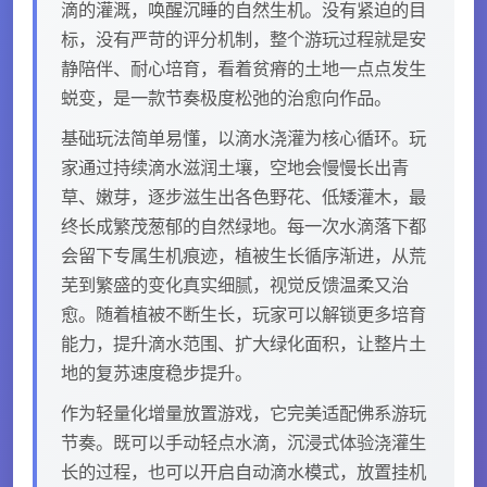
滴的灌溉，唤醒沉睡的自然生机。没有紧迫的目
标，没有严苛的评分机制，整个游玩过程就是安
静陪伴、耐心培育，看着贫瘠的土地一点点发生
蜕变，是一款节奏极度松弛的治愈向作品。
基础玩法简单易懂，以滴水浇灌为核心循环。玩
家通过持续滴水滋润土壤，空地会慢慢长出青
草、嫩芽，逐步滋生出各色野花、低矮灌木，最
终长成繁茂葱郁的自然绿地。每一次水滴落下都
会留下专属生机痕迹，植被生长循序渐进，从荒
芜到繁盛的变化真实细腻，视觉反馈温柔又治
愈。随着植被不断生长，玩家可以解锁更多培育
能力，提升滴水范围、扩大绿化面积，让整片土
地的复苏速度稳步提升。
作为轻量化增量放置游戏，它完美适配佛系游玩
节奏。既可以手动轻点水滴，沉浸式体验浇灌生
长的过程，也可以开启自动滴水模式，放置挂机