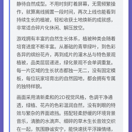
静待自然成型。不用时刻盯着屏幕，无需频繁操
作，就算离线搁置一段时间，再次上线也能看到
持续生长的植被，轻松收获土地焕新的成就感，
非常适合碎片化休闲、解压放空。
游戏拥有丰富的自然生长体系，植被种类会随着
培育进度不断丰富。从基础的青草绿叶，到色彩
各异的缤纷花卉，再到成片的灌木丛与特色景观
植被，品类层层递进，绿化景观不会单调重复。
每一片区域的生长状态都独一无二，没有固定模
板，每位玩家培育出的自然园地，都会拥有专属
的独特样貌。
画面采用清新柔和的2D视觉风格，色调干净通
透，绿植、花卉的色彩温润自然，没有刺眼的特
效与繁杂的界面遮挡。搭配轻柔舒缓的环境背景
音乐，清脆的水滴声、细碎的草木生长音效交织
在一起，氛围静谧安宁，能快速抚平浮躁情绪，