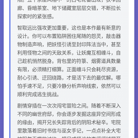
廊、昏暗茶室、地下储藏室层层交错，不断拉长
探索时的紧张感。
智取远比强攻更加重要，这也是本作最有新意的
设计。你可以布置陷阱困住尾随的怨灵，敲击器
物制造声响，把妖怪引诱至封印阵法当中，甚至
利用怪物之间的天敌关系，让妖魔互相缠斗，自
己趁机悄然脱身。背包里的符箓、烟雾道具数量
有限，必须精打细算。正面缠斗只会耗尽资源，
耐心引诱、迂回绕路，才是活下去的最优解。哪
怕手速不足，只要冷静分析声响线索，依然可以
顺利完成逃生挑战。
剧情穿插在一次次闯宅冒险之间。随着不断深入
不同的幽世府邸，你会逐步发掘这座异空间形成
的缘由，揭开兄长失踪背后的阴阳术秘辛。宅院
里散落着旧时书信与巫女手记，一点点补全大宅