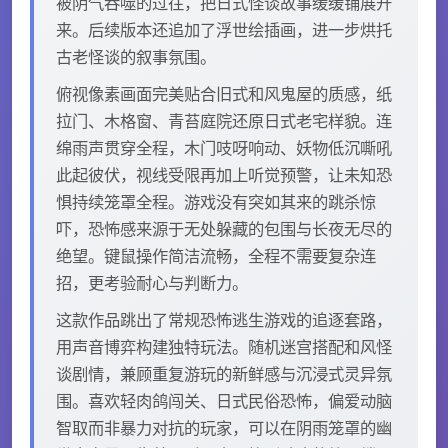
被阴气吞噬的过往，把日式怪谈故事缓缓铺展开
来。后续版本还追加了浮世绘插画，进一步烘托
古老怪谈的叙事氛围。
俯视像素画面完美贴合旧式和风鬼屋的质感，纸
拉门、木格窗、青苔庭院还原日式老宅样貌。连
绵雨声贯穿全程，木门吱呀响动、妖物低沉嘶吼
此起彼伏，视线受限再加上听觉预警，让未知恐
惧持续笼罩全程。游戏没有突如其来的跳杀惊
吓，恐怖感来源于无处躲藏的包围与长夜无尽的
绝望。键鼠操作简洁流畅，全程不需要复杂连
招，更考验耐心与判断力。
这款作品跳出了常规恐怖逃生游戏的追逐套路，
用声音博弈构建独特玩法。随机迷宫搭配和风怪
谈剧情，兼顾重复游玩的新鲜感与沉浸式灵异氛
围。喜欢轻肉鸽闯关、日式民俗恐怖，偏爱动脑
智取而非暴力对抗的玩家，可以在阴雨笼罩的幽