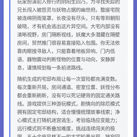
玩家扮演初入修行的阴阳生四乃，为寻找失踪的
兄长闯入被怨灵与妖物占据的幽世府。整座宅院
被连绵阴雨笼罩，长夜没有尽头，只有等到朝阳
破晓，才有机会逃出这片异空间。大宅内部没有
清晰视野，房门隔断视线，妖魔大多潜藏在隔壁
房间，贸然推门很容易直接陷入包围。你无法依
靠肉眼搜寻敌人，只能靠着地板异响、门内低
语、器物震动判断怪物的位置与动向，安静屏
息，谨慎规划每一条前进路线。
随机生成的宅邸布局让每一次冒险都充满变数。
每次重新开局，房间通道、密室位置、妖怪分布
都会重新刷新，没有可以死记硬背的固定通关路
线。游戏提供三种游玩模式，剧情向的除厄模式
拥有固定宅邸结构，适合慢慢梳理故事线索；净
心模式主打随机迷宫逃生，考验临场应变能力；
远行模式则不断叠加难度，挑战连续闯关的极
限。五十余座风格不一的古宅轮番出现，狭窄回