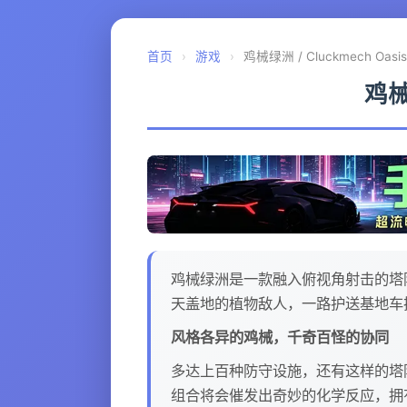
首页
›
游戏
›
鸡械绿洲 / Cluckmech Oasis [
鸡械绿
鸡械绿洲是一款融入俯视角射击的塔防
天盖地的植物敌人，一路护送基地车
风格各异的鸡械，千奇百怪的协同
多达上百种防守设施，还有这样的塔
组合将会催发出奇妙的化学反应，拥