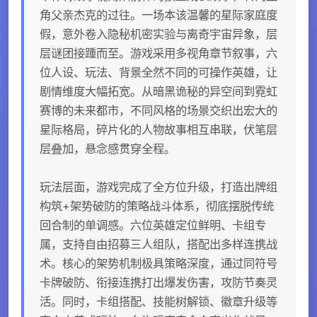
角父亲杰克的过往。一场本该温馨的星际家庭度
假，意外卷入隐秘机密实验与离奇宇宙异象，层
层谜团接踵而至。游戏采用多视角章节叙事，六
位人设、玩法、背景全然不同的可操作英雄，让
剧情维度大幅拓宽。从暗黑诡秘的异空间到霓虹
赛博的未来都市，不同风格的场景交织出宏大的
星际格局，碎片化的人物故事相互串联，伏笔层
层叠加，悬念感贯穿全程。
玩法层面，游戏完成了全方位升级，打造出牌组
构筑+架势破防的策略战斗体系，彻底摆脱传统
回合制的单调感。六位英雄定位鲜明、卡组专
属，支持自由招募三人组队，搭配出多样连携战
术。核心的架势机制极具策略深度，通过同符号
卡牌破防、衔接连携打出爆发伤害，攻防节奏灵
活。同时，卡组搭配、技能树解锁、徽章升级等