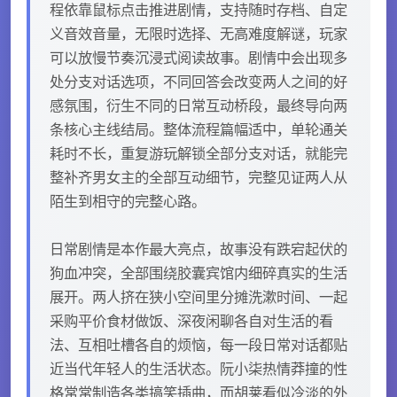
程依靠鼠标点击推进剧情，支持随时存档、自定
义音效音量，无限时选择、无高难度解谜，玩家
可以放慢节奏沉浸式阅读故事。剧情中会出现多
处分支对话选项，不同回答会改变两人之间的好
感氛围，衍生不同的日常互动桥段，最终导向两
条核心主线结局。整体流程篇幅适中，单轮通关
耗时不长，重复游玩解锁全部分支对话，就能完
整补齐男女主的全部互动细节，完整见证两人从
陌生到相守的完整心路。
日常剧情是本作最大亮点，故事没有跌宕起伏的
狗血冲突，全部围绕胶囊宾馆内细碎真实的生活
展开。两人挤在狭小空间里分摊洗漱时间、一起
采购平价食材做饭、深夜闲聊各自对生活的看
法、互相吐槽各自的烦恼，每一段日常对话都贴
近当代年轻人的生活状态。阮小柒热情莽撞的性
格常常制造各类搞笑插曲，而胡莱看似冷淡的外