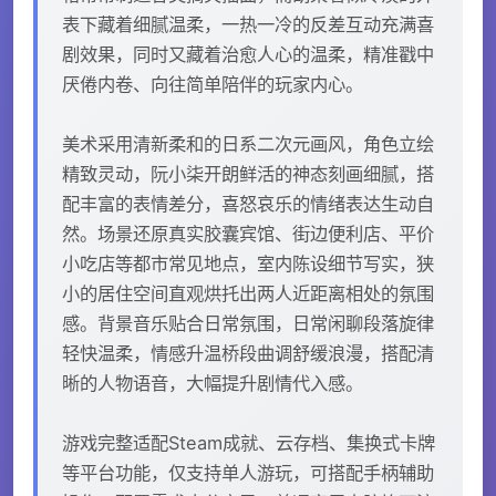
表下藏着细腻温柔，一热一冷的反差互动充满喜
剧效果，同时又藏着治愈人心的温柔，精准戳中
厌倦内卷、向往简单陪伴的玩家内心。
美术采用清新柔和的日系二次元画风，角色立绘
精致灵动，阮小柒开朗鲜活的神态刻画细腻，搭
配丰富的表情差分，喜怒哀乐的情绪表达生动自
然。场景还原真实胶囊宾馆、街边便利店、平价
小吃店等都市常见地点，室内陈设细节写实，狭
小的居住空间直观烘托出两人近距离相处的氛围
感。背景音乐贴合日常氛围，日常闲聊段落旋律
轻快温柔，情感升温桥段曲调舒缓浪漫，搭配清
晰的人物语音，大幅提升剧情代入感。
游戏完整适配Steam成就、云存档、集换式卡牌
等平台功能，仅支持单人游玩，可搭配手柄辅助