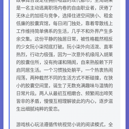
是一名主动逃离职场内卷的自由职业者，厌倦了
无休止的加班与竞争，选择住进空间狭小、租金
低廉的胶囊宾馆，每日闭门独处，靠着零散线上
工作维持简单佛系的生活，几乎不和外界产生多
余交集。这份平静的独居日常，被性格截然相反
的少女阮小柒彻底打破。阮小柒外向活泼、直率
热烈，行动力极强，因为一次意外机缘闯入胡莱
的胶囊住所，没有拘谨和隔阂，自来熟般赖下开
启同居生活。一个习惯独处躺平，一个热衷热闹
闯荡，两种截然不同的生活方式不断碰撞，在狭
小的胶囊空间里，诞生了无数充满趣味与温情的
日常片段。两人从最初互相磨合、频繁闹出啼笑
皆非的矛盾，慢慢互相理解彼此的内心，逐步滋
生出细腻纯粹的爱恋。
游戏核心玩法遵循传统视觉小说的阅读模式，全